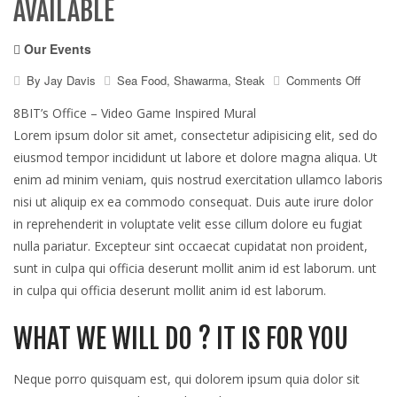
AVAILABLE
Our Events
on
By
Jay Davis
Sea Food
,
Shawarma
,
Steak
Comments Off
New
majest
8BIT’s Office – Video Game Inspired Mural
branch
Lorem ipsum dolor sit amet, consectetur adipisicing elit, sed do
now
eiusmod tempor incididunt ut labore et dolore magna aliqua. Ut
availab
enim ad minim veniam, quis nostrud exercitation ullamco laboris
nisi ut aliquip ex ea commodo consequat. Duis aute irure dolor
in reprehenderit in voluptate velit esse cillum dolore eu fugiat
nulla pariatur. Excepteur sint occaecat cupidatat non proident,
sunt in culpa qui officia deserunt mollit anim id est laborum. unt
in culpa qui officia deserunt mollit anim id est laborum.
WHAT WE WILL DO ? IT IS FOR YOU
Neque porro quisquam est, qui dolorem ipsum quia dolor sit