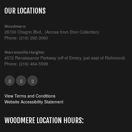
OUR LOCATIONS
Woodmere:
28700 Chagrin Blvd., (Across from Eton Collection)
Phone: (216) 292-3060
Warrensville Heights:
4572 Renaissance Parkway (off of Emery, just east of Richmond)
Phone: (216) 464-5599
View Terms and Conditions
Website Accessibility Statement
WOODMERE LOCATION HOURS: