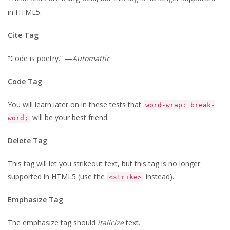
in HTML5.
Cite Tag
“Code is poetry.” —
Automattic
Code Tag
You will learn later on in these tests that
word-wrap: break-
will be your best friend.
word;
Delete Tag
This tag will let you
strikeout text
, but this tag is no longer
supported in HTML5 (use the
instead).
<strike>
Emphasize Tag
The emphasize tag should
italicize
text.