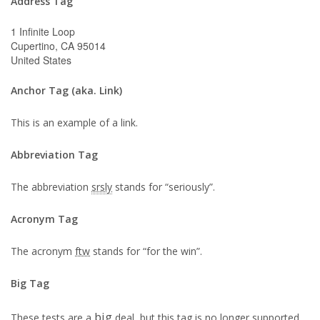
Address Tag
1 Infinite Loop
Cupertino, CA 95014
United States
Anchor Tag (aka. Link)
This is an example of a
link
.
Abbreviation Tag
The abbreviation
srsly
stands for “seriously”.
Acronym Tag
The acronym
ftw
stands for “for the win”.
Big Tag
big
These tests are a
deal, but this tag is no longer supported