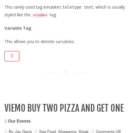
This rarely used tag emulates
, which is usually
teletype text
styled like the
tag.
<code>
Variable Tag
This allows you to denote
variables
.
VIEMO BUY TWO PIZZA AND GET ONE
Our Events
on
By
Jay Davis
Sea Food
,
Shawarma
,
Steak
Comments Off