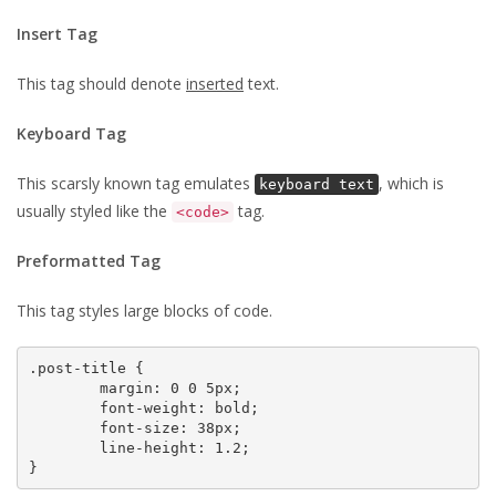
Insert Tag
This tag should denote
inserted
text.
Keyboard Tag
This scarsly known tag emulates
, which is
keyboard text
usually styled like the
tag.
<code>
Preformatted Tag
This tag styles large blocks of code.
.post-title {

	margin: 0 0 5px;

	font-weight: bold;

	font-size: 38px;

	line-height: 1.2;

}