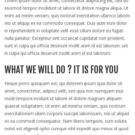
Lorem ipsum dolor sit amet, consectetur adipisicing elit, sed do
now
eiusmod tempor incididunt ut labore et dolore magna aliqua. Ut
availab
enim ad minim veniam, quis nostrud exercitation ullamco laboris
nisi ut aliquip ex ea commodo consequat. Duis aute irure dolor
in reprehenderit in voluptate velit esse cillum dolore eu fugiat
nulla pariatur. Excepteur sint occaecat cupidatat non proident,
sunt in culpa qui officia deserunt mollit anim id est laborum. unt
in culpa qui officia deserunt mollit anim id est laborum.
WHAT WE WILL DO ? IT IS FOR YOU
Neque porro quisquam est, qui dolorem ipsum quia dolor sit
amet, consectetur, adipisci velit, sed quia non numquam eius
modi tempora incidunt ut labore et dolore magnam aliquam
quaerat voluptatem. Ut enim ad minima veniam, quis nostrum
exercitationem ullam corporis suscipit laboriosam, nisi ut aliquid
ex ea commodi consequatur. Nam libero tempore, cum soluta
nobis est eligendi optio cumque nihil impedit quo minus id quod