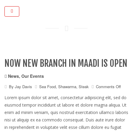
NOW NEW BRANCH IN MAADI IS OPEN
News
,
Our Events
on
By
Jay Davis
Sea Food
,
Shawarma
,
Steak
Comments Off
Now
new
Lorem ipsum dolor sit amet, consectetur adipisicing elit, sed do
branch
eiusmod tempor incididunt ut labore et dolore magna aliqua. Ut
in
enim ad minim veniam, quis nostrud exercitation ullamco laboris
maadi
is
nisi ut aliquip ex ea commodo consequat. Duis aute irure dolor
open
in reprehenderit in voluptate velit esse cillum dolore eu fugiat