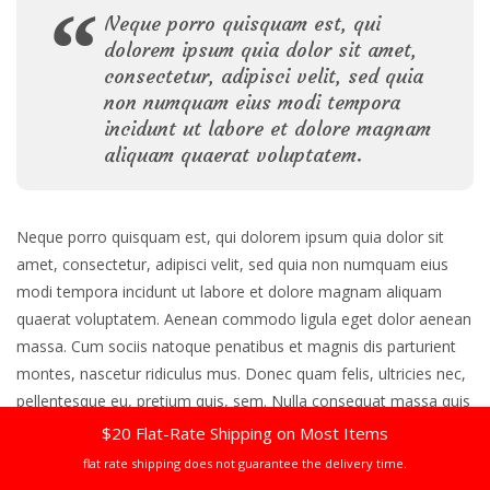
Neque porro quisquam est, qui
dolorem ipsum quia dolor sit amet,
consectetur, adipisci velit, sed quia
non numquam eius modi tempora
incidunt ut labore et dolore magnam
aliquam quaerat voluptatem.
Neque porro quisquam est, qui dolorem ipsum quia dolor sit
amet, consectetur, adipisci velit, sed quia non numquam eius
modi tempora incidunt ut labore et dolore magnam aliquam
quaerat voluptatem. Aenean commodo ligula eget dolor aenean
massa. Cum sociis natoque penatibus et magnis dis parturient
montes, nascetur ridiculus mus. Donec quam felis, ultricies nec,
pellentesque eu, pretium quis, sem. Nulla consequat massa quis
enim. Donec vitae sapien ut libero venenatis faucibus Nulla
$20 Flat-Rate Shipping on Most Items
consequat massa quis enim. Donec vitae sapien ut libero
flat rate shipping does not guarantee the delivery time.
venenatis faucibus.