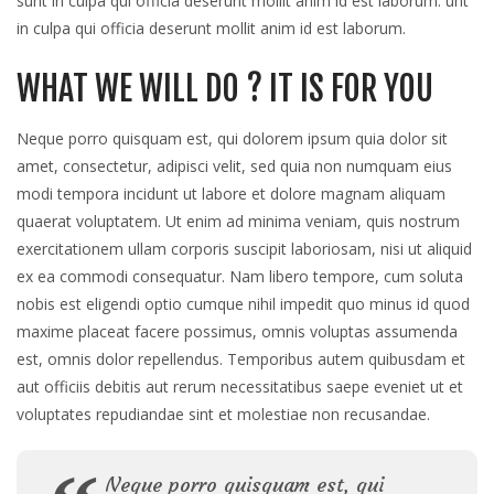
sunt in culpa qui officia deserunt mollit anim id est laborum. unt
in culpa qui officia deserunt mollit anim id est laborum.
WHAT WE WILL DO ? IT IS FOR YOU
Neque porro quisquam est, qui dolorem ipsum quia dolor sit
amet, consectetur, adipisci velit, sed quia non numquam eius
modi tempora incidunt ut labore et dolore magnam aliquam
quaerat voluptatem. Ut enim ad minima veniam, quis nostrum
exercitationem ullam corporis suscipit laboriosam, nisi ut aliquid
ex ea commodi consequatur. Nam libero tempore, cum soluta
nobis est eligendi optio cumque nihil impedit quo minus id quod
maxime placeat facere possimus, omnis voluptas assumenda
est, omnis dolor repellendus. Temporibus autem quibusdam et
aut officiis debitis aut rerum necessitatibus saepe eveniet ut et
voluptates repudiandae sint et molestiae non recusandae.
Neque porro quisquam est, qui