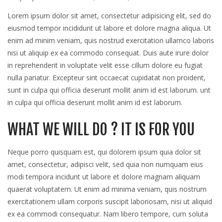
Viemo
buy
Lorem ipsum dolor sit amet, consectetur adipisicing elit, sed do
two
eiusmod tempor incididunt ut labore et dolore magna aliqua. Ut
pizza
enim ad minim veniam, quis nostrud exercitation ullamco laboris
and
get
nisi ut aliquip ex ea commodo consequat. Duis aute irure dolor
one
in reprehenderit in voluptate velit esse cillum dolore eu fugiat
nulla pariatur. Excepteur sint occaecat cupidatat non proident,
sunt in culpa qui officia deserunt mollit anim id est laborum. unt
in culpa qui officia deserunt mollit anim id est laborum.
WHAT WE WILL DO ? IT IS FOR YOU
Neque porro quisquam est, qui dolorem ipsum quia dolor sit
amet, consectetur, adipisci velit, sed quia non numquam eius
modi tempora incidunt ut labore et dolore magnam aliquam
quaerat voluptatem. Ut enim ad minima veniam, quis nostrum
exercitationem ullam corporis suscipit laboriosam, nisi ut aliquid
ex ea commodi consequatur. Nam libero tempore, cum soluta