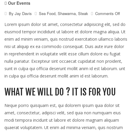
Our Events
on
By
Jay Davis
Sea Food
,
Shawarma
,
Steak
Comments Off
Buy
two
Lorem ipsum dolor sit amet, consectetur adipisicing elit, sed do
pizza
eiusmod tempor incididunt ut labore et dolore magna aliqua. Ut
and
enim ad minim veniam, quis nostrud exercitation ullamco laboris
get
one
nisi ut aliquip ex ea commodo consequat. Duis aute irure dolor
free
in reprehenderit in voluptate velit esse cillum dolore eu fugiat
nulla pariatur. Excepteur sint occaecat cupidatat non proident,
sunt in culpa qui officia deserunt mollit anim id est laborum. unt
in culpa qui officia deserunt mollit anim id est laborum.
WHAT WE WILL DO ? IT IS FOR YOU
Neque porro quisquam est, qui dolorem ipsum quia dolor sit
amet, consectetur, adipisci velit, sed quia non numquam eius
modi tempora incidunt ut labore et dolore magnam aliquam
quaerat voluptatem. Ut enim ad minima veniam, quis nostrum