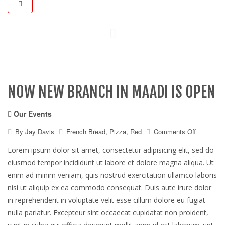
NOW NEW BRANCH IN MAADI IS OPEN
Our Events
on
By
Jay Davis
French Bread
,
Pizza
,
Red
Comments Off
Now
new
Lorem ipsum dolor sit amet, consectetur adipisicing elit, sed do
branch
eiusmod tempor incididunt ut labore et dolore magna aliqua. Ut
in
enim ad minim veniam, quis nostrud exercitation ullamco laboris
maadi
is
nisi ut aliquip ex ea commodo consequat. Duis aute irure dolor
open
in reprehenderit in voluptate velit esse cillum dolore eu fugiat
nulla pariatur. Excepteur sint occaecat cupidatat non proident,