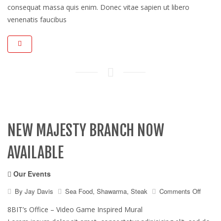
consequat massa quis enim. Donec vitae sapien ut libero
venenatis faucibus
NEW MAJESTY BRANCH NOW
AVAILABLE
Our Events
on
By
Jay Davis
Sea Food
,
Shawarma
,
Steak
Comments Off
New
majest
8BIT’s Office – Video Game Inspired Mural
branch