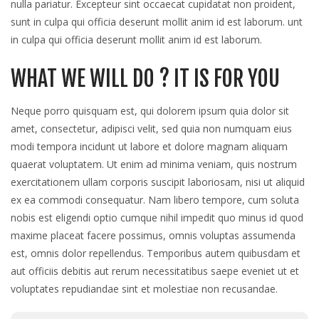
nulla pariatur. Excepteur sint occaecat cupidatat non proident,
sunt in culpa qui officia deserunt mollit anim id est laborum. unt
in culpa qui officia deserunt mollit anim id est laborum.
WHAT WE WILL DO ? IT IS FOR YOU
Neque porro quisquam est, qui dolorem ipsum quia dolor sit
amet, consectetur, adipisci velit, sed quia non numquam eius
modi tempora incidunt ut labore et dolore magnam aliquam
quaerat voluptatem. Ut enim ad minima veniam, quis nostrum
exercitationem ullam corporis suscipit laboriosam, nisi ut aliquid
ex ea commodi consequatur. Nam libero tempore, cum soluta
nobis est eligendi optio cumque nihil impedit quo minus id quod
maxime placeat facere possimus, omnis voluptas assumenda
est, omnis dolor repellendus. Temporibus autem quibusdam et
aut officiis debitis aut rerum necessitatibus saepe eveniet ut et
voluptates repudiandae sint et molestiae non recusandae.