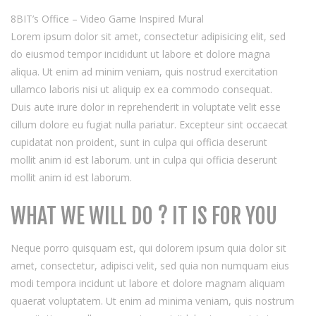
New
majest
8BIT’s Office – Video Game Inspired Mural
branch
Lorem ipsum dolor sit amet, consectetur adipisicing elit, sed
now
do eiusmod tempor incididunt ut labore et dolore magna
availab
aliqua. Ut enim ad minim veniam, quis nostrud exercitation
ullamco laboris nisi ut aliquip ex ea commodo consequat.
Duis aute irure dolor in reprehenderit in voluptate velit esse
cillum dolore eu fugiat nulla pariatur. Excepteur sint occaecat
cupidatat non proident, sunt in culpa qui officia deserunt
mollit anim id est laborum. unt in culpa qui officia deserunt
mollit anim id est laborum.
WHAT WE WILL DO ? IT IS FOR YOU
Neque porro quisquam est, qui dolorem ipsum quia dolor sit
amet, consectetur, adipisci velit, sed quia non numquam eius
modi tempora incidunt ut labore et dolore magnam aliquam
quaerat voluptatem. Ut enim ad minima veniam, quis nostrum