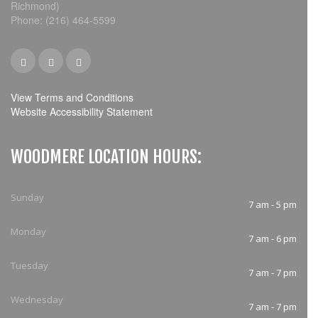
Richmond)
Phone: (216) 464-5599
View Terms and Conditions
Website Accessibility Statement
WOODMERE LOCATION HOURS:
Sunday
7 am - 5 pm
Monday
7 am - 6 pm
Tuesday
7 am - 7 pm
Wednesday
7 am - 7 pm