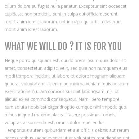
cillum dolore eu fugiat nulla pariatur. Excepteur sint occaecat
cupidatat non proident, sunt in culpa qui officia deserunt
mollit anim id est laborum. unt in culpa qui officia deserunt
mollit anim id est laborum.
WHAT WE WILL DO ? IT IS FOR YOU
Neque porro quisquam est, qui dolorem ipsum quia dolor sit
amet, consectetur, adipisci velit, sed quia non numquam eius
modi tempora incidunt ut labore et dolore magnam aliquam
quaerat voluptatem. Ut enim ad minima veniam, quis nostrum
exercitationem ullam corporis suscipit laboriosam, nisi ut
aliquid ex ea commodi consequatur. Nam libero tempore,
cum soluta nobis est eligendi optio cumque nihil impedit quo
minus id quod maxime placeat facere possimus, omnis
voluptas assumenda est, omnis dolor repellendus.
Temporibus autem quibusdam et aut officiis debitis aut rerum
necessitatibus saepe eveniet ut et voluptates repudiandae sint