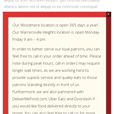
aliqua. Ut enim ad minim veniam, quis nostrud exercitation
and
get
ullamco laboris nisi ut aliquip ex ea commodo consequat.
one
Duis aute irure dolor in reprehenderit in voluptate velit esse
×
cillum dolore eu fugiat nulla pariatur. Excepteur sint occaecat
Our Woodmere location is open 365 days a year!
cupidatat non proident, sunt in culpa qui officia deserunt
mollit anim id est laborum. unt in culpa qui officia deserunt
Our Warrensville Heights location is open Monday-
mollit anim id est laborum.
Friday 9 am – 4 pm.
In order to better serve our loyal patrons, you can
WHAT WE WILL DO ? IT IS FOR YOU
feel free to call in your order ahead of time. Please
note during peak hours, call in orders may require
Neque porro quisquam est, qui dolorem ipsum quia dolor sit
amet, consectetur, adipisci velit, sed quia non numquam eius
longer wait times, as we are working hard to
modi tempora incidunt ut labore et dolore magnam aliquam
provide superb service and quality eats to those
quaerat voluptatem. Ut enim ad minima veniam, quis nostrum
patrons standing directly in front of us.
exercitationem ullam corporis suscipit laboriosam, nisi ut
Furthermore, we are also partnered with
aliquid ex ea commodi consequatur. Nam libero tempore,
DeliverMeFood.com, Uber Eats and Doordash if
cum soluta nobis est eligendi optio cumque nihil impedit quo
you would like food delivered directly to your
minus id quod maxime placeat facere possimus, omnis
home. You can also feel free to call us for more