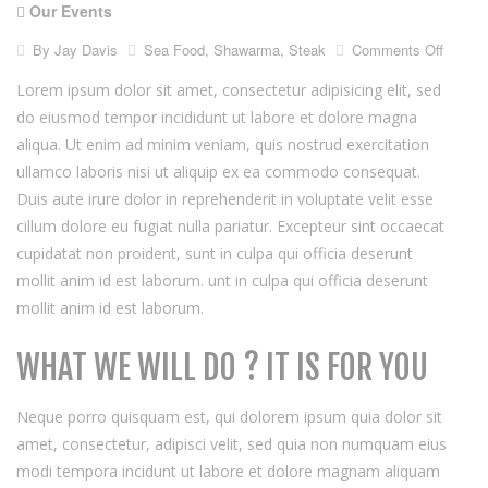
Our Events
on
By
Jay Davis
Sea Food
,
Shawarma
,
Steak
Comments Off
Buy
two
Lorem ipsum dolor sit amet, consectetur adipisicing elit, sed
pizza
do eiusmod tempor incididunt ut labore et dolore magna
and
aliqua. Ut enim ad minim veniam, quis nostrud exercitation
get
one
ullamco laboris nisi ut aliquip ex ea commodo consequat.
free
Duis aute irure dolor in reprehenderit in voluptate velit esse
cillum dolore eu fugiat nulla pariatur. Excepteur sint occaecat
cupidatat non proident, sunt in culpa qui officia deserunt
mollit anim id est laborum. unt in culpa qui officia deserunt
mollit anim id est laborum.
WHAT WE WILL DO ? IT IS FOR YOU
Neque porro quisquam est, qui dolorem ipsum quia dolor sit
amet, consectetur, adipisci velit, sed quia non numquam eius
modi tempora incidunt ut labore et dolore magnam aliquam