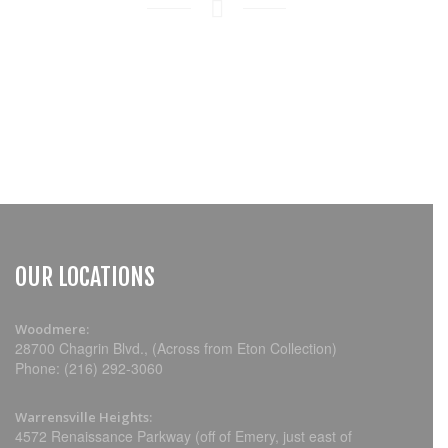
OUR LOCATIONS
Woodmere:
28700 Chagrin Blvd., (Across from Eton Collection)
Phone: (216) 292-3060
Warrensville Heights:
4572 Renaissance Parkway (off of Emery, just east of