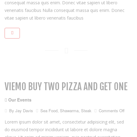
consequat massa quis enim. Donec vitae sapien ut libero
venenatis faucibus Nulla consequat massa quis enim. Donec
vitae sapien ut libero venenatis faucibus
VIEMO BUY TWO PIZZA AND GET ONE
Our Events
on
By
Jay Davis
Sea Food
,
Shawarma
,
Steak
Comments Off
Viemo
buy
Lorem ipsum dolor sit amet, consectetur adipisicing elit, sed
two
do eiusmod tempor incididunt ut labore et dolore magna
pizza