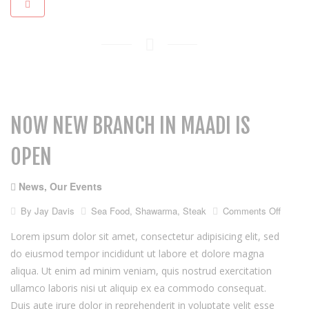
NOW NEW BRANCH IN MAADI IS
OPEN
News
,
Our Events
on
By
Jay Davis
Sea Food
,
Shawarma
,
Steak
Comments Off
Now
new
Lorem ipsum dolor sit amet, consectetur adipisicing elit, sed
branch
do eiusmod tempor incididunt ut labore et dolore magna
in
aliqua. Ut enim ad minim veniam, quis nostrud exercitation
maadi
is
ullamco laboris nisi ut aliquip ex ea commodo consequat.
open
Duis aute irure dolor in reprehenderit in voluptate velit esse