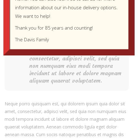
voluptas assumenda est, omnis dolor repellendus.
information about our in-house delivery options.
Temporibus autem quibusdam et aut officiis debitis aut rerum
We want to help!
necessitatibus saepe eveniet ut et voluptates repudiandae sint
et molestiae non recusandae.
Thank you for 85 years and counting!
The Davis Family
Neque porro quisquam est, qui
dolorem ipsum quia dolor sit amet,
consectetur, adipisci velit, sed quia
non numquam eius modi tempora
incidunt ut labore et dolore magnam
aliquam quaerat voluptatem.
Neque porro quisquam est, qui dolorem ipsum quia dolor sit
amet, consectetur, adipisci velit, sed quia non numquam eius
modi tempora incidunt ut labore et dolore magnam aliquam
quaerat voluptatem. Aenean commodo ligula eget dolor
aenean massa. Cum sociis natoque penatibus et magnis dis