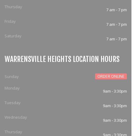
Thursday
7 am - 7 pm
Friday
7 am - 7 pm
Saturday
7 am - 7 pm
WARRENSVILLE HEIGHTS LOCATION HOURS
ORDER ONLINE
Sunday
Monday
9am - 3:30pm
Tuesday
9am - 3:30pm
Wednesday
9am - 3:30pm
Thursday
9am - 3:30pm