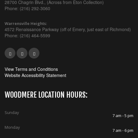
28700 Chagrin Blvd., (Across from Eton Collection)
Phone: (216) 292-3060
Warrensville Heights:
4572 Renaissance Parkway (off of Emery, just east of Richmond)
Phone: (216) 464-5599
View Terms and Conditions
Website Accessibility Statement
WOODMERE LOCATION HOURS:
Sunday
7 am - 5 pm
Monday
7 am - 6 pm