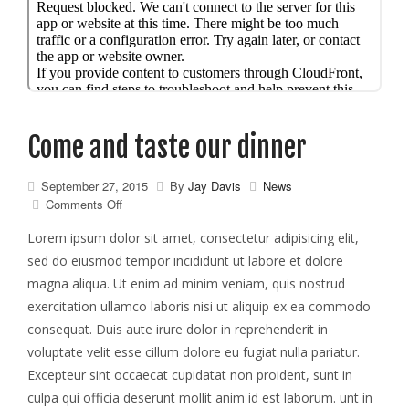
Come and taste our dinner
September 27, 2015
By
Jay Davis
News
on
Comments Off
Come
and
Lorem ipsum dolor sit amet, consectetur adipisicing elit,
taste
sed do eiusmod tempor incididunt ut labore et dolore
our
magna aliqua. Ut enim ad minim veniam, quis nostrud
dinner
exercitation ullamco laboris nisi ut aliquip ex ea commodo
consequat. Duis aute irure dolor in reprehenderit in
voluptate velit esse cillum dolore eu fugiat nulla pariatur.
Excepteur sint occaecat cupidatat non proident, sunt in
culpa qui officia deserunt mollit anim id est laborum. unt in